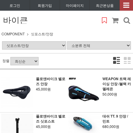
로그인
회원가입
마이페이지
최근본상품
바이큰
COMPONENT
싯포스트/안장
정렬
폴로앤바이크 벨로
WEAPON 트랙 레
즈 안장
이싱 안장 /블랙 카
멜레온
45,000원
50,000원
폴로앤바이크 벨로
대쉬 TT. 9 안장 /
즈 싯포스트
민트
45,000원
680,000원