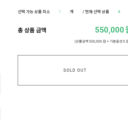
선택 가능 상품 최소
개
/ 현재 선택 상품
1
0
550,000
총 상품 금액
(상품금액
550,000
원 + 기본옵션
0
원
SOLD OUT