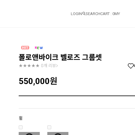
LOGIN
SEARCH
CART :
0
MY
폴로앤바이크 벨로즈 그룹셋
0개 리뷰
550,000
원
휠