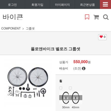
로그인
회원가입
마이페이지
최근본상품
바이큰
COMPONENT
그룹셋
0
폴로앤바이크 벨로즈 그룹셋
550,000
상품가
원
배송비
(조건)
휠
품절
품절
30mm
40mm