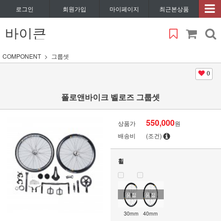
로그인
회원가입
마이페이지
최근본상품
바이큰
COMPONENT
그룹셋
0
폴로앤바이크 벨로즈 그룹셋
550,000
상품가
원
배송비
(조건)
휠
품절
품절
30mm
40mm