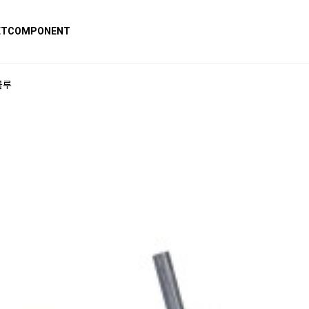
ET
COMPONENT
블루