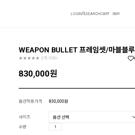
LOGIN
SEARCH
CART :
0
MY
WEAPON BULLET 프레임셋/마블블루
0개 리뷰
830,000
원
옵션적용가격
830,000
원
사이즈
수량