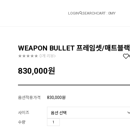
LOGIN
SEARCH
CART :
0
MY
WEAPON BULLET 프레임셋/매트블랙
0개 리뷰
830,000
원
옵션적용가격
830,000
원
사이즈
수량