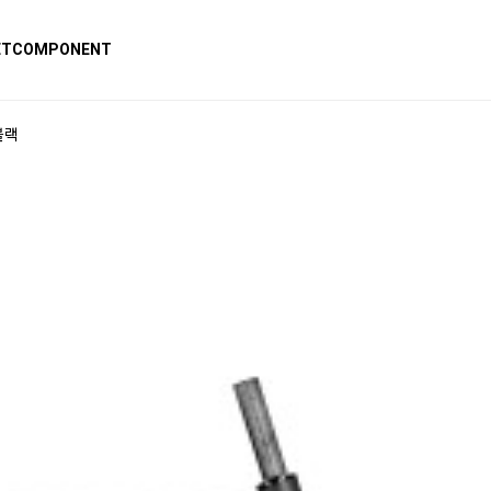
ET
COMPONENT
블랙