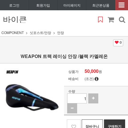
로그인
회원가입
마이페이지
최근본상품
바이큰
COMPONENT
싯포스트/안장
안장
0
WEAPON 트랙 레이싱 안장 /블랙 카멜레온
50,000
상품가
원
배송비
(조건)
수량
장바구니
구매하기