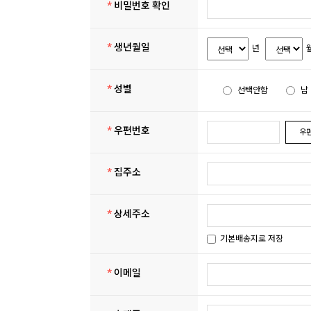
*
비밀번호 확인
*
생년월일
년
*
성별
선택안함
남
*
우편번호
우
*
집주소
*
상세주소
기본배송지로 저장
*
이메일